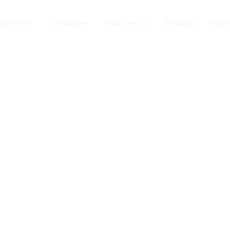
HOENIX
Leistungen
Über uns
Kontakt
Date
z vor Cyberang