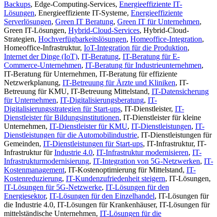
Backups
, Edge-Computing-Services,
Energieeffiziente IT-
Lösungen
, Energieeffiziente IT-Systeme,
Energieeffiziente
Serverlösungen
,
Green IT Beratung
,
Green IT für Unternehmen
,
Green IT-Lösungen,
Hybrid-Cloud-Services
, Hybrid-Cloud-
Strategien,
Hochverfügbarkeitslösungen
,
Homeoffice-Integration
,
Homeoffice-Infrastruktur,
IoT-Integration für die Produktion
,
Internet der Dinge (IoT)
,
IT-Beratung
,
IT-Beratung für E-
Commerce-Unternehmen
,
IT-Beratung für Industrieunternehmen
,
IT-Beratung für Unternehmen, IT-Beratung für effiziente
Netzwerkplanung,
IT-Betreuung für Ärzte und Kliniken
, IT-
Betreuung für KMU, IT-Betreuung Mittelstand,
IT-Datensicherung
für Unternehmen
,
IT-Digitalisierungsberatung
,
IT-
Digitalisierungsstrategien für Start-ups
, IT-Dienstleister,
IT-
Dienstleister für Bildungsinstitutionen
, IT-Dienstleister für kleine
Unternehmen,
IT-Dienstleister für KMU
,
IT-Dienstleistungen
,
IT-
Dienstleistungen für die Automobilindustrie
, IT-Dienstleistungen für
Gemeinden,
IT-Dienstleistungen für Start-ups
, IT-Infrastruktur, IT-
Infrastruktur für
Industrie 4.0
,
IT-Infrastruktur modernisieren
,
IT-
Infrastrukturmodernisierung
,
IT-Integration von 5G-Netzwerken
,
IT-
Kostenmanagement
, IT-Kostenoptimierung für Mittelstand,
IT-
Kostenreduzierung
,
IT-Kundenzufriedenheit steigern
, IT-Lösungen,
IT-Lösungen für 5G-Netzwerke
,
IT-Lösungen für den
Energiesektor
,
IT-Lösungen für den Einzelhandel
, IT-Lösungen für
die Industrie 4.0, IT-Lösungen für Krankenhäuser, IT-Lösungen für
mittelständische Unternehmen,
IT-Lösungen für die