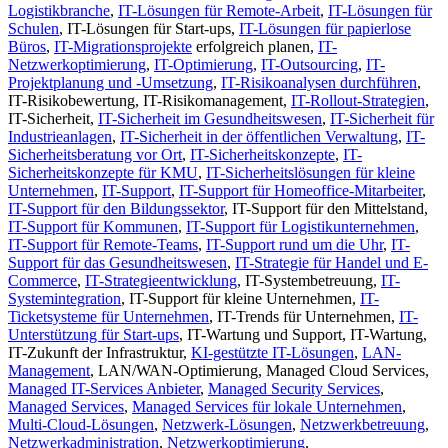
Logistikbranche
,
IT-Lösungen für Remote-Arbeit
,
IT-Lösungen für
Schulen
, IT-Lösungen für Start-ups,
IT-Lösungen für papierlose
Büros
,
IT-Migrationsprojekte
erfolgreich planen,
IT-
Netzwerkoptimierung
,
IT-Optimierung
,
IT-Outsourcing
,
IT-
Projektplanung und -Umsetzung
,
IT-Risikoanalysen durchführen
,
IT-Risikobewertung, IT-Risikomanagement,
IT-Rollout-Strategien
,
IT-Sicherheit,
IT-Sicherheit im Gesundheitswesen
,
IT-Sicherheit für
Industrieanlagen
,
IT-Sicherheit in der öffentlichen Verwaltung
,
IT-
Sicherheitsberatung vor Ort
,
IT-Sicherheitskonzepte
,
IT-
Sicherheitskonzepte für KMU
,
IT-Sicherheitslösungen für kleine
Unternehmen
,
IT-Support
,
IT-Support für Homeoffice-Mitarbeiter
,
IT-Support für den Bildungssektor
, IT-Support für den Mittelstand,
IT-Support für Kommunen
,
IT-Support für Logistikunternehmen
,
IT-Support für Remote-Teams
,
IT-Support rund um die Uhr
,
IT-
Support für das Gesundheitswesen
,
IT-Strategie für Handel und E-
Commerce
,
IT-Strategieentwicklung
, IT-Systembetreuung,
IT-
Systemintegration
, IT-Support für kleine Unternehmen,
IT-
Ticketsysteme für Unternehmen
, IT-Trends für Unternehmen,
IT-
Unterstützung für Start-ups
, IT-Wartung und Support, IT-Wartung,
IT-Zukunft der Infrastruktur,
KI-gestützte IT-Lösungen
,
LAN-
Management
, LAN/WAN-Optimierung, Managed Cloud Services,
Managed IT-Services Anbieter
,
Managed Security Services
,
Managed Services
,
Managed Services für lokale Unternehmen
,
Multi-Cloud-Lösungen
,
Netzwerk-Lösungen
,
Netzwerkbetreuung
,
Netzwerkadministration
,
Netzwerkoptimierung
,