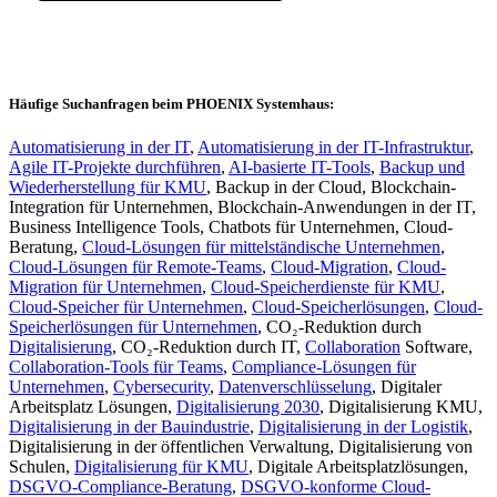
Häufige Suchanfragen beim PHOENIX Systemhaus:
Automatisierung in der IT
,
Automatisierung in der IT-Infrastruktur
,
Agile IT-Projekte durchführen
,
AI-basierte IT-Tools
,
Backup und
Wiederherstellung für KMU
, Backup in der Cloud, Blockchain-
Integration für Unternehmen, Blockchain-Anwendungen in der IT,
Business Intelligence Tools, Chatbots für Unternehmen, Cloud-
Beratung,
Cloud-Lösungen für mittelständische Unternehmen
,
Cloud-Lösungen für Remote-Teams
,
Cloud-Migration
,
Cloud-
Migration für Unternehmen
,
Cloud-Speicherdienste für KMU
,
Cloud-Speicher für Unternehmen
,
Cloud-Speicherlösungen
,
Cloud-
Speicherlösungen für Unternehmen
, CO₂-Reduktion durch
Digitalisierung
, CO₂-Reduktion durch IT,
Collaboration
Software,
Collaboration-Tools für Teams
,
Compliance-Lösungen für
Unternehmen
,
Cybersecurity
,
Datenverschlüsselung
, Digitaler
Arbeitsplatz Lösungen,
Digitalisierung 2030
, Digitalisierung KMU,
Digitalisierung in der Bauindustrie
,
Digitalisierung in der Logistik
,
Digitalisierung in der öffentlichen Verwaltung, Digitalisierung von
Schulen,
Digitalisierung für KMU
, Digitale Arbeitsplatzlösungen,
DSGVO-Compliance-Beratung
,
DSGVO-konforme Cloud-