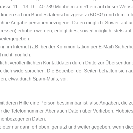
strasse 11 – 13, D – 40 789 Monheim am Rhein auf dieser Websit
s finden sich im Bundesdatenschutzgesetz (BDSG) und dem Te
el ohne Angabe personenbezogener Daten möglich. Soweit auf 
essen) erhoben werden, erfolgt dies, soweit möglich, stets auf
weitergegeben.
ng im Internet (z.B. bei der Kommunikation per E-Mail) Sicherh
t nicht möglich.
ht veröffentlichten Kontaktdaten durch Dritte zur Übersendun
cklich widersprochen. Die Betreiber der Seiten behalten sich aus
n, etwa durch Spam-Mails, vor.
t deren Hilfe eine Person bestimmbar ist, also Angaben, die z
 die Telefonnummer. Aber auch Daten über Vorlieben, Hobbies
nenbezogenen Daten.
r nur dann erhoben, genutzt und weiter gegeben, wenn dies ges