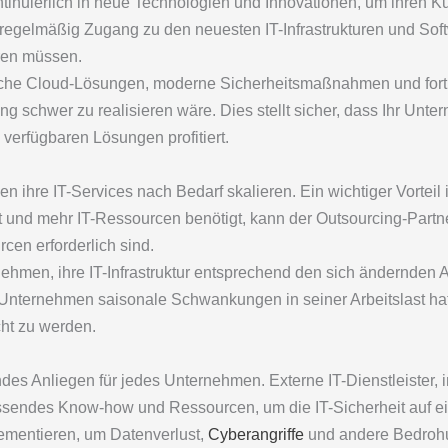
ntinuierlich in neue Technologien und Innovationen, um ihren K
regelmäßig Zugang zu den neuesten IT-Infrastrukturen und Sof
ren müssen.
tliche Cloud-Lösungen, moderne Sicherheitsmaßnahmen und fort
g schwer zu realisieren wäre. Dies stellt sicher, dass Ihr Unt
 verfügbaren Lösungen profitiert.
ihre IT-Services nach Bedarf skalieren. Ein wichtiger Vorteil ist
und mehr IT-Ressourcen benötigt, kann der Outsourcing-Partner
cen erforderlich sind.
rnehmen, ihre IT-Infrastruktur entsprechend den sich ändernden
Unternehmen saisonale Schwankungen in seiner Arbeitslast hat
ht zu werden.
endes Anliegen für jedes Unternehmen. Externe IT-Dienstleister,
assendes Know-how und Ressourcen, um die IT-Sicherheit auf e
ementieren, um Datenverlust,
Cyberangriffe
und andere Bedrohun