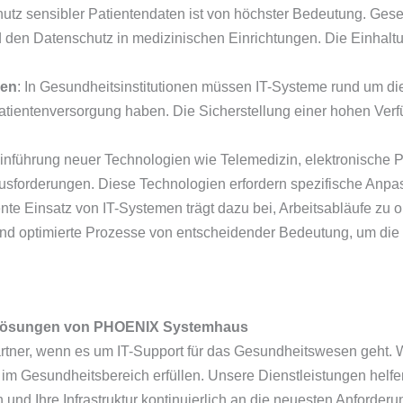
hutz sensibler Patientendaten ist von höchster Bedeutung. Gese
 den Datenschutz in medizinischen Einrichtungen. Die Einhaltun
men
: In Gesundheitsinstitutionen müssen IT-Systeme rund um die
tientenversorgung haben. Die Sicherstellung einer hohen Verfü
Einführung neuer Technologien wie Telemedizin, elektronische P
usforderungen. Diese Technologien erfordern spezifische Anpas
iente Einsatz von IT-Systemen trägt dazu bei, Arbeitsabläufe zu
nd optimierte Prozesse von entscheidender Bedeutung, um die 
e Lösungen von PHOENIX Systemhaus
Partner, wenn es um IT-Support für das Gesundheitswesen geht. 
im Gesundheitsbereich erfüllen. Unsere Dienstleistungen helfen 
n und Ihre Infrastruktur kontinuierlich an die neuesten Anforde