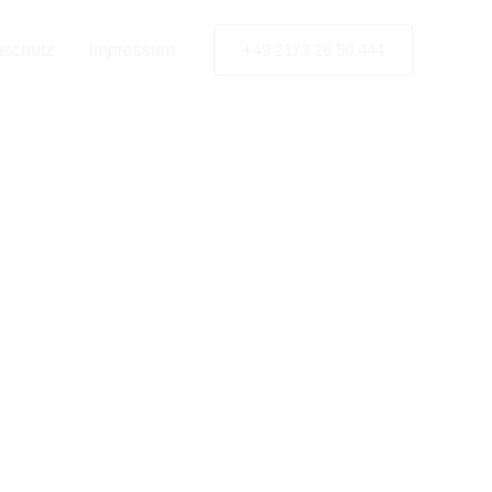
nschutz
Impressum
+49 2173 26 50 444
as
en