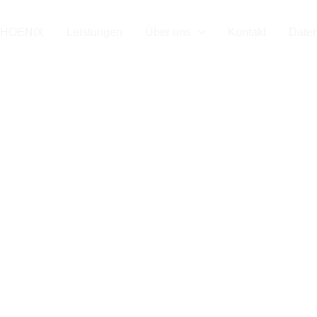
HOENIX
Leistungen
Über uns
Kontakt
Date
T-Support für d
esundheitswes