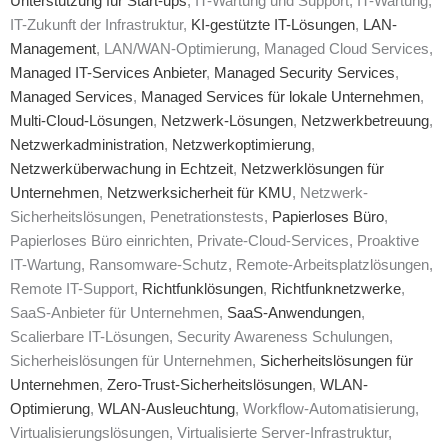
Unterstützung für Start-ups
, IT-Wartung und Support, IT-Wartung,
IT-Zukunft der Infrastruktur,
KI-gestützte IT-Lösungen
,
LAN-
Management
, LAN/WAN-Optimierung, Managed Cloud Services,
Managed IT-Services Anbieter
,
Managed Security Services
,
Managed Services
,
Managed Services für lokale Unternehmen
,
Multi-Cloud-Lösungen
,
Netzwerk-Lösungen
,
Netzwerkbetreuung
,
Netzwerkadministration
,
Netzwerkoptimierung
,
Netzwerküberwachung in Echtzeit
,
Netzwerklösungen für
Unternehmen
,
Netzwerksicherheit für KMU
, Netzwerk-
Sicherheitslösungen, Penetrationstests,
Papierloses Büro
,
Papierloses Büro einrichten, Private-Cloud-Services, Proaktive
IT-Wartung, Ransomware-Schutz, Remote-Arbeitsplatzlösungen,
Remote IT-Support,
Richtfunklösungen
,
Richtfunknetzwerke
,
SaaS-Anbieter für Unternehmen,
SaaS-Anwendungen
,
Scalierbare IT-Lösungen, Security Awareness Schulungen,
Sicherheislösungen für Unternehmen,
Sicherheitslösungen für
Unternehmen
,
Zero-Trust-Sicherheitslösungen
,
WLAN-
Optimierung
,
WLAN-Ausleuchtung
, Workflow-Automatisierung,
Virtualisierungslösungen, Virtualisierte Server-Infrastruktur,