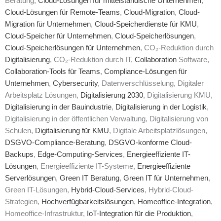
Beratung,
Cloud-Lösungen für mittelständische Unternehmen
,
Cloud-Lösungen für Remote-Teams
,
Cloud-Migration
,
Cloud-
Migration für Unternehmen
,
Cloud-Speicherdienste für KMU
,
Cloud-Speicher für Unternehmen
,
Cloud-Speicherlösungen
,
Cloud-Speicherlösungen für Unternehmen
, CO₂-Reduktion durch
Digitalisierung
, CO₂-Reduktion durch IT,
Collaboration
Software,
Collaboration-Tools für Teams
,
Compliance-Lösungen für
Unternehmen
,
Cybersecurity
, Datenverschlüsselung, Digitaler
Arbeitsplatz Lösungen,
Digitalisierung 2030
, Digitalisierung KMU,
Digitalisierung in der Bauindustrie
,
Digitalisierung in der Logistik
,
Digitalisierung in der öffentlichen Verwaltung, Digitalisierung von
Schulen,
Digitalisierung für KMU
, Digitale Arbeitsplatzlösungen,
DSGVO-Compliance-Beratung
,
DSGVO-konforme Cloud-
Backups
,
Edge-Computing-Services
,
Energieeffiziente IT-
Lösungen
, Energieeffiziente IT-Systeme,
Energieeffiziente
Serverlösungen
,
Green IT Beratung
,
Green IT für Unternehmen
,
Green IT-Lösungen,
Hybrid-Cloud-Services
, Hybrid-Cloud-
Strategien,
Hochverfügbarkeitslösungen
,
Homeoffice-Integration
,
Homeoffice-Infrastruktur,
IoT-Integration für die Produktion
,