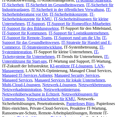
IT-Risikobewertung, IT-Risikomanagement,
IT-Rollout-Strategien
,
IT-Sicherheit
,
IT-Sicherheit im Gesundheitswesen
,
IT-Sicherheit für
Industrieanlagen
,
IT-Sicherheit in der öffentlichen Verwaltung
,
IT-
Sicherheitsberatung vor Ort
,
IT-Sicherheitskonzepte
,
IT-
Sicherheitskonzepte für KMU
,
IT-Sicherheitslösungen für kleine
Unternehmen
,
IT-Support
,
IT-Support für Homeoffice-Mitarbeiter
,
IT-Support für den Bildungssektor
, IT-Support für den Mittelstand,
IT-Support für Kommunen
,
IT-Support für Logistikunternehmen
,
IT-Support für Remote-Teams
,
IT-Support rund um die Uhr
,
IT-
Support für das Gesundheitswesen
,
IT-Strategie für Handel und E-
Commerce
,
IT-Strategieentwicklung
, IT-Systembetreuung,
IT-
Systemintegration
, IT-Support für kleine Unternehmen,
IT-
Ticketsysteme für Unternehmen
, IT-Trends für Unternehmen,
IT-
Unterstützung für Start-ups
, IT-Wartung und Support, IT-Wartung,
IT-Zukunft der Infrastruktur,
KI-gestützte IT-Lösungen
,
LAN-
Management
, LAN/WAN-Optimierung, Managed Cloud Services,
Managed IT-Services Anbieter
,
Managed Security Services
,
Managed Services
,
Managed Services für lokale Unternehmen
,
Multi-Cloud-Lösungen
,
Netzwerk-Lösungen
,
Netzwerkbetreuung
,
Netzwerkadministration
,
Netzwerkoptimierung
,
Netzwerküberwachung in Echtzeit
,
Netzwerklösungen für
Unternehmen
,
Netzwerksicherheit für KMU
, Netzwerk-
Sicherheitslösungen, Penetrationstests,
Papierloses Büro
, Papierloses
Büro einrichten, Private-Cloud-Services, Proaktive IT-Wartung,
Ransomware-Schutz, Remote-Arbeitsplatzlösungen, Remote IT-