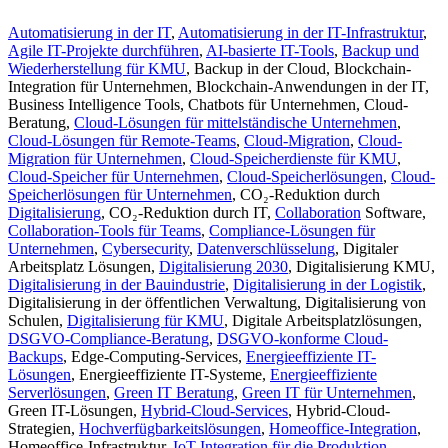
Automatisierung in der IT
,
Automatisierung in der IT-Infrastruktur
,
Agile IT-Projekte durchführen
,
AI-basierte IT-Tools
,
Backup und
Wiederherstellung für KMU
, Backup in der Cloud, Blockchain-
Integration für Unternehmen, Blockchain-Anwendungen in der IT,
Business Intelligence Tools, Chatbots für Unternehmen, Cloud-
Beratung,
Cloud-Lösungen für mittelständische Unternehmen
,
Cloud-Lösungen für Remote-Teams
,
Cloud-Migration
,
Cloud-
Migration für Unternehmen
,
Cloud-Speicherdienste für KMU
,
Cloud-Speicher für Unternehmen
,
Cloud-Speicherlösungen
,
Cloud-
Speicherlösungen für Unternehmen
, CO₂-Reduktion durch
Digitalisierung
, CO₂-Reduktion durch IT,
Collaboration
Software,
Collaboration-Tools für Teams
,
Compliance-Lösungen für
Unternehmen
,
Cybersecurity
,
Datenverschlüsselung
, Digitaler
Arbeitsplatz Lösungen,
Digitalisierung 2030
, Digitalisierung KMU,
Digitalisierung in der Bauindustrie
,
Digitalisierung in der Logistik
,
Digitalisierung in der öffentlichen Verwaltung, Digitalisierung von
Schulen,
Digitalisierung für KMU
, Digitale Arbeitsplatzlösungen,
DSGVO-Compliance-Beratung
,
DSGVO-konforme Cloud-
Backups
, Edge-Computing-Services,
Energieeffiziente IT-
Lösungen
, Energieeffiziente IT-Systeme,
Energieeffiziente
Serverlösungen
,
Green IT Beratung
,
Green IT für Unternehmen
,
Green IT-Lösungen,
Hybrid-Cloud-Services
, Hybrid-Cloud-
Strategien,
Hochverfügbarkeitslösungen
,
Homeoffice-Integration
,
Homeoffice-Infrastruktur,
IoT-Integration für die Produktion
,