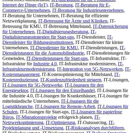
Internet der Dinge (IoT)
,
IT-Beratung
,
IT-Beratung für E-
Commerce-Unternehmen
,
IT-Beratung für Industrieunternehmen
,
IT-Beratung für Unternehmen, IT-Beratung für effiziente
Netzwerkplanung,
IT-Betreuung für Ärzte und Kliniken
, IT-
Betreuung für KMU, IT-Betreuung Mittelstand,
IT-Datensicherung
für Unternehmen
,
IT-Digitalisierungsberatung
,
IT-
Digitalisierungsstrategien für Start-ups
, IT-Dienstleister,
IT-
Dienstleister für Bildungsinstitutionen
, IT-Dienstleister für kleine
Unternehmen,
IT-Dienstleister für KMU
, IT-Dienstleistungen,
IT-
Dienstleistungen für die Automobilindustrie
, IT-Dienstleistungen für
Gemeinden,
IT-Dienstleistungen für Start-ups
, IT-Infrastruktur, IT-
Infrastruktur für
Industrie 4.0
, IT-Infrastruktur modernisieren,
IT-
Infrastrukturmodernisierung
,
IT-Integration von 5G-Netzwerken
,
IT-
Kostenmanagement
, IT-Kostenoptimierung für Mittelstand,
IT-
Kostenreduzierung
,
IT-Kundenzufriedenheit steigern
, IT-Lösungen,
IT-Lösungen für 5G-Netzwerke
,
IT-Lösungen für den
Energiesektor
,
IT-Lösungen für den Einzelhandel
, IT-Lösungen für
die Industrie 4.0, IT-Lösungen für Krankenhäuser, IT-Lösungen für
mittelständische Unternehmen,
IT-Lösungen für die
Logistikbranche
,
IT-Lösungen für Remote-Arbeit
,
IT-Lösungen für
Schulen
, IT-Lösungen für Start-ups,
IT-Lösungen für papierlose
Büros
,
IT-Migrationsprojekte
erfolgreich planen,
IT-
Netzwerkoptimierung
,
IT-Optimierung
, IT-Outsourcing,
IT-
Projektplanung und -Umsetzung
,
IT-Risikoanalysen durchführen
,