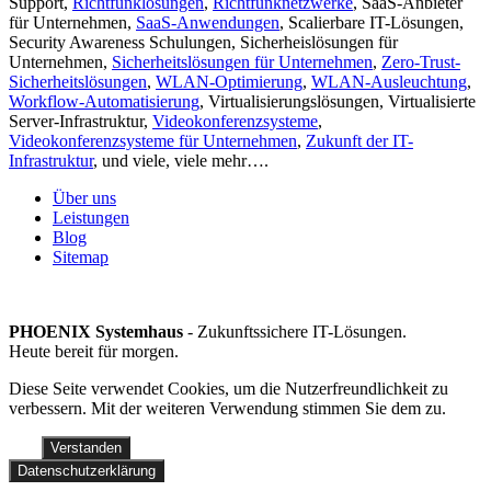
Support,
Richtfunklösungen
,
Richtfunknetzwerke
, SaaS-Anbieter
für Unternehmen,
SaaS-Anwendungen
, Scalierbare IT-Lösungen,
Security Awareness Schulungen, Sicherheislösungen für
Unternehmen,
Sicherheitslösungen für Unternehmen
,
Zero-Trust-
Sicherheitslösungen
,
WLAN-Optimierung
,
WLAN-Ausleuchtung
,
Workflow-Automatisierung
, Virtualisierungslösungen, Virtualisierte
Server-Infrastruktur,
Videokonferenzsysteme
,
Videokonferenzsysteme für Unternehmen
,
Zukunft der IT-
Infrastruktur
, und viele, viele mehr….
Über uns
Leistungen
Blog
Sitemap
PHOENIX Systemhaus
- Zukunftssichere IT-Lösungen.
Heute bereit für morgen.
Diese Seite verwendet Cookies, um die Nutzerfreundlichkeit zu
verbessern. Mit der weiteren Verwendung stimmen Sie dem zu.
Verstanden
Datenschutzerklärung