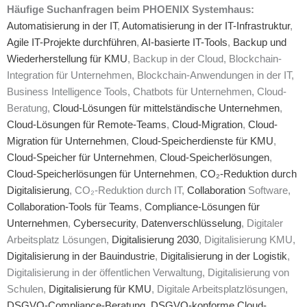
Häufige Suchanfragen beim PHOENIX Systemhaus:
Automatisierung in der IT
,
Automatisierung in der IT-Infrastruktur
,
Agile IT-Projekte durchführen
,
AI-basierte IT-Tools
,
Backup und
Wiederherstellung für KMU
, Backup in der Cloud, Blockchain-
Integration für Unternehmen, Blockchain-Anwendungen in der IT,
Business Intelligence Tools, Chatbots für Unternehmen, Cloud-
Beratung,
Cloud-Lösungen für mittelständische Unternehmen
,
Cloud-Lösungen für Remote-Teams
,
Cloud-Migration
,
Cloud-
Migration für Unternehmen
,
Cloud-Speicherdienste für KMU
,
Cloud-Speicher für Unternehmen
,
Cloud-Speicherlösungen
,
Cloud-Speicherlösungen für Unternehmen
,
CO₂-Reduktion durch
Digitalisierung
, CO₂-Reduktion durch IT,
Collaboration
Software,
Collaboration-Tools für Teams
,
Compliance-Lösungen für
Unternehmen
,
Cybersecurity
,
Datenverschlüsselung
, Digitaler
Arbeitsplatz Lösungen,
Digitalisierung 2030
, Digitalisierung KMU,
Digitalisierung in der Bauindustrie
,
Digitalisierung in der Logistik
,
Digitalisierung in der öffentlichen Verwaltung, Digitalisierung von
Schulen,
Digitalisierung für KMU
, Digitale Arbeitsplatzlösungen,
DSGVO-Compliance-Beratung
,
DSGVO-konforme Cloud-