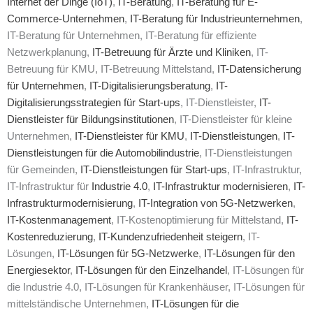
Internet der Dinge (IoT)
,
IT-Beratung
,
IT-Beratung für E-
Commerce-Unternehmen
,
IT-Beratung für Industrieunternehmen
,
IT-Beratung für Unternehmen, IT-Beratung für effiziente
Netzwerkplanung,
IT-Betreuung für Ärzte und Kliniken
, IT-
Betreuung für KMU, IT-Betreuung Mittelstand,
IT-Datensicherung
für Unternehmen
,
IT-Digitalisierungsberatung
,
IT-
Digitalisierungsstrategien für Start-ups
, IT-Dienstleister,
IT-
Dienstleister für Bildungsinstitutionen
, IT-Dienstleister für kleine
Unternehmen,
IT-Dienstleister für KMU
,
IT-Dienstleistungen
,
IT-
Dienstleistungen für die Automobilindustrie
, IT-Dienstleistungen
für Gemeinden,
IT-Dienstleistungen für Start-ups
, IT-Infrastruktur,
IT-Infrastruktur für
Industrie 4.0
,
IT-Infrastruktur modernisieren
,
IT-
Infrastrukturmodernisierung
,
IT-Integration von 5G-Netzwerken
,
IT-Kostenmanagement
, IT-Kostenoptimierung für Mittelstand,
IT-
Kostenreduzierung
,
IT-Kundenzufriedenheit steigern
, IT-
Lösungen,
IT-Lösungen für 5G-Netzwerke
,
IT-Lösungen für den
Energiesektor
,
IT-Lösungen für den Einzelhandel
, IT-Lösungen für
die Industrie 4.0, IT-Lösungen für Krankenhäuser, IT-Lösungen für
mittelständische Unternehmen,
IT-Lösungen für die