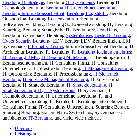
Beratung IT Strategie
, Beratung
IT Systemhaus
, Beratung IT
Technologieberatung,
Beratung IT Unternehmensberatung
,
Beratung Informationssicherheit
,
Beratung Logistik IT
, Beratung
Outsourcing,
Beratung Rechenzentrum
, Beratung
Softwareentwicklung, Beratung Softwareentwicklung IT, Beratung
Sourcing, Beratung Strategische IT, Beratung
System Haus
,
Beratung Systemhaus, Beratung
Systemhäuser
,
Beste IT Beratung
,
Cyber Security Beratung
, EDV Berater, EDV Berater finden, ERP
Systemhaus,
Informatik Berater
, Informationssicherheit Beratung, IT
Architektur Beratung, IT Beratung,
IT Beratung Kleinunternehmen
,
IT Beratung KMU
,
IT Beratung Mittelstand
, IT Beratungsfirma, IT
Beratungsunternehmen, IT Consulting Firma, IT Consulting
Unternehmen, IT Infrastruktur Beratung,
IT Management Beratung
,
IT Outsourcing Beratung, IT Prozessberatung,
IT Sicherheit
Beratung
,
IT Service Management Beratung
, IT Service und
Beratung, IT Strategie Beratung,
IT Strategieberatung
, IT
Strategieberatung IT
,
IT System Haus
, IT Systemhaus, IT
Technologieberatung, IT Unternehmensberatung, IT und
Unternehmensberatung, IT-Berater, IT-Beratungsunternehmen, IT-
Consulting Firma, IT-Consulting Unternehmen, Sourcing Berater,
Sourcing Beratung, System Haus, Systemhaus, Systemhäuser,
unabhängige
IT-Beratung
, und viele, viele mehr….
Über uns
Leistungen